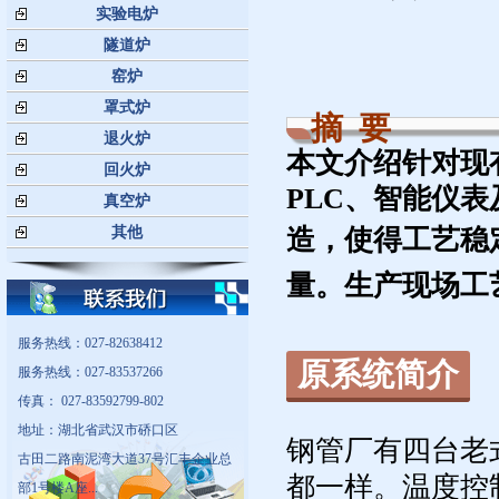
实验电炉
隧道炉
窑炉
罩式炉
摘 要
退火炉
本文介绍针对现
回火炉
PLC、智能仪
真空炉
其他
造，使得
工艺稳
量。生产现场工
服务热线：027-82638412
原系统简介
服务热线：027-83537266
传真： 027-83592799-802
地址：湖北省武汉市硚口区
钢管厂有四台老
古田二路南泥湾大道37号汇丰企业总
都一样。温度控
部1号楼A座...